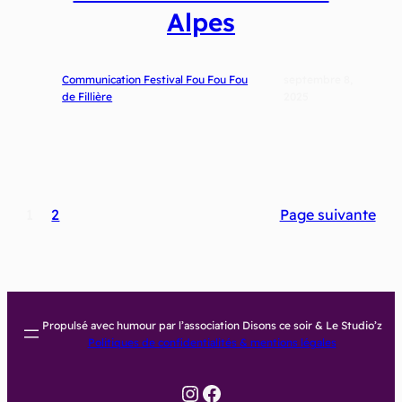
Alpes
Communication Festival Fou Fou Fou
septembre 8,
de Fillière
2025
1
2
Page suivante
Propulsé avec humour par l’association Disons ce soir & Le Studio’z
Politiques de confidentialités & mentions légales
Instagram
Facebook