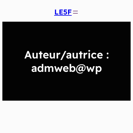
Aller
LE5F
au
contenu
Auteur/autrice :
admweb@wp