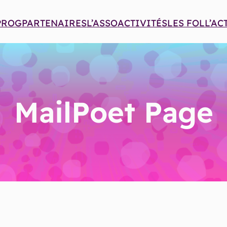
 PROG
PARTENAIRES
L’ASSO
ACTIVITÉS
LES FOLL’AC
MailPoet Page