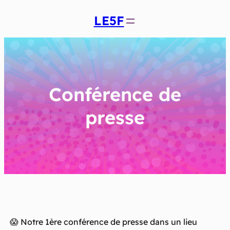
Aller
LE5F
au
contenu
Conférence de
presse
😱 Notre 1ère conférence de presse dans un lieu